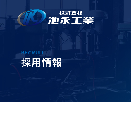
コ
ナ
ン
ビ
テ
ゲ
ン
ー
ツ
シ
へ
ョ
ス
ン
キ
に
ッ
移
プ
動
採用情報