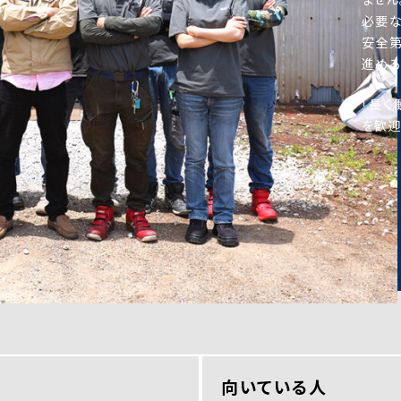
必要な
安全第
進める
「長く
を歓迎
向いている人