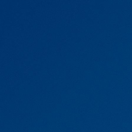
職種名
施工スタッフ 経験者歓迎
仕事内容
工場および製造現場での製造、施工
雇用形態
正社員（試用期間あり）
試用期間
3ヶ月
必要な経験・資格
レベリング・芯出し・TiG溶接・アーク溶
歓迎する経験・資格
優遇 機械保全技能士
就業時間
8:00〜17:00
給与
月給 22万〜（経験により相談）
保険
社会保険・雇用保険完備
手当
通勤手当あり（規定による）
週休日数
完全週休2日制