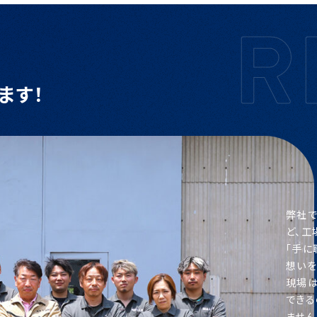
ます！
弊社で
ど、工
「手に
想いを
現場
できる
ません